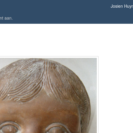
Josien Huy
nt aan
.
Selma