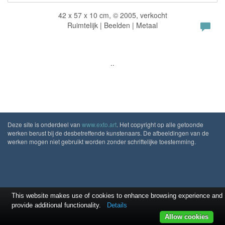
42 x 57 x 10 cm, © 2005, verkocht
Ruimtelijk | Beelden | Metaal
..
Deze site is onderdeel van
www.exto.art
. Het copyright op alle getoonde
werken berust bij de desbetreffende kunstenaars. De afbeeldingen van de
werken mogen niet gebruikt worden zonder schriftelijke toestemming.
This website makes use of cookies to enhance browsing experience and
provide additional functionality.
Details
Allow cookies